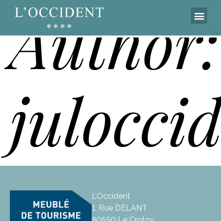
Author:
julocci
L’Occident
1, Rue DELANT
80550 Le Crotoy